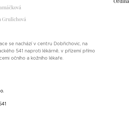
Ordina
Hamáčková
 Grulichová
ace se nachází v centru Dobřichovic, na
ackého 541 naproti lékárně, v přízemí přímo
cemi očního a kožního lékaře.
o.
541
řichovice
01