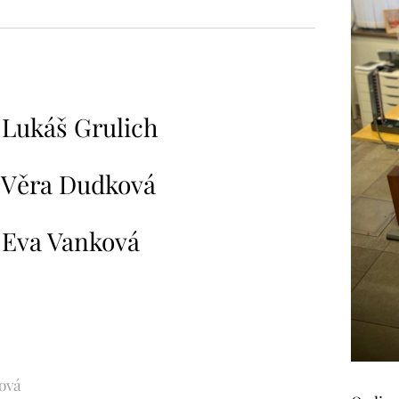
Lukáš Grulich
 Věra Dudková
Eva Vanková
ová