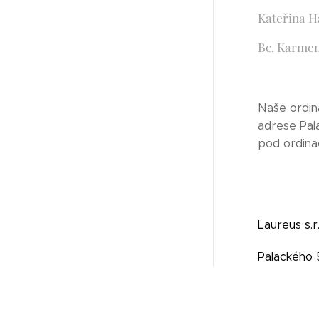
Kateřina 
Bc. Karmen
Naše ordin
adrese Pal
pod ordina
Laureus s.r.
Palackého 
252 29 Dob
IČ: 289738