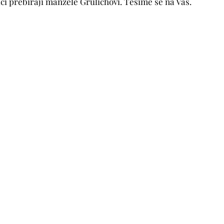
ci přebírají manželé Grulichovi. Těšíme se na Vás.